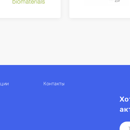
кции
Контакты
Хо
ак