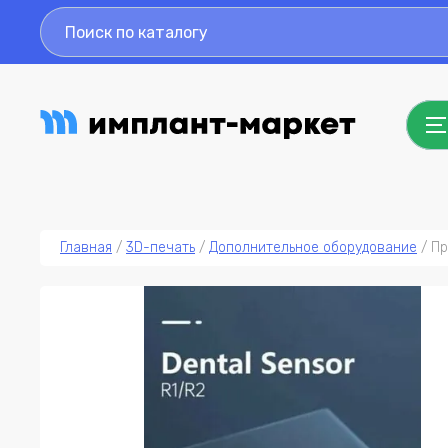
Главная
 / 
3D-печать
 / 
Дополнительное оборудование
 / 
Пр