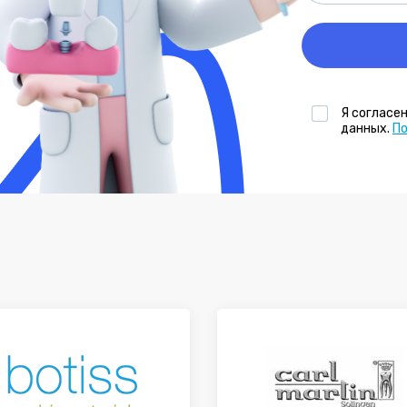
Я согласе
данных.
П