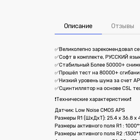
Описание
Отзывы
✅Великолепно зарекомендовал себ
✅Софт в комплекте, РУССКИЙ язы
✅Стабильный Более 50000+ снимк
✅Прошёл тест на 80000+ сгибаний
✅Низкий уровень шума за счет A
✅Cцинтиллятор на основе CSL те
❗️Технические характеристики❗️
Датчик: Low Noise CMOS APS
Размеры R1 (ШxДxТ): 25.4 x 36.8 x 
Размеры активного поля R1 : 1000*
Размеры активного поля R2 :1300*