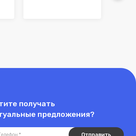
тите получать
туальные предложения?
Отправить